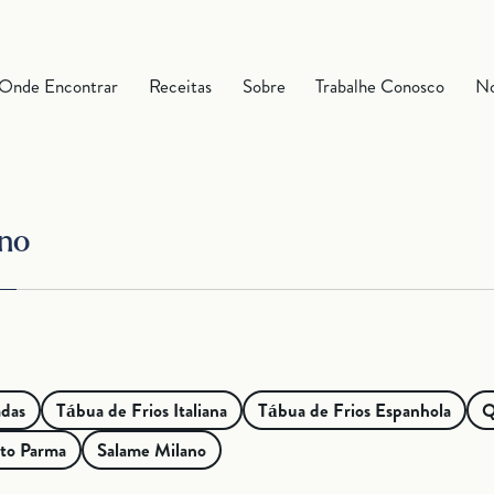
Onde Encontrar
Receitas
Sobre
Trabalhe Conosco
No
adas
Tábua de Frios Italiana
Tábua de Frios Espanhola
Q
to Parma
Salame Milano