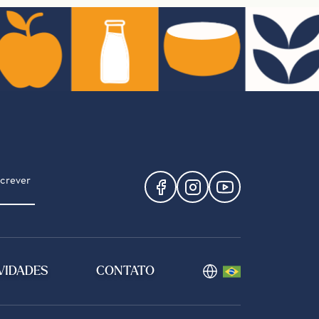
screver
VIDADES
CONTATO