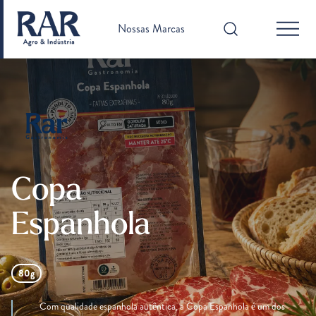
Nossas Marcas
Copa
Espanhola
80g
Com qualidade espanhola autêntica, a Copa Espanhola é um dos