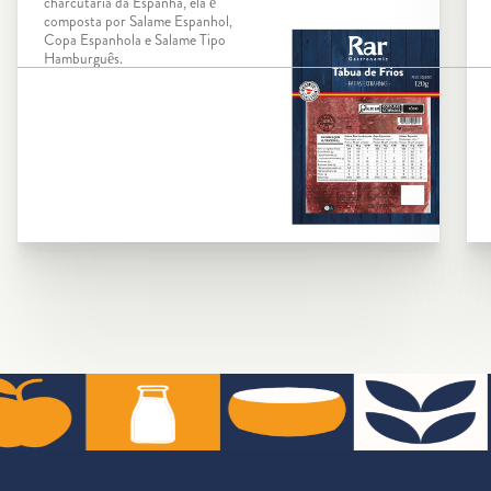
charcutaria da Espanha, ela é
composta por Salame Espanhol,
Copa Espanhola e Salame Tipo
Hamburguês.