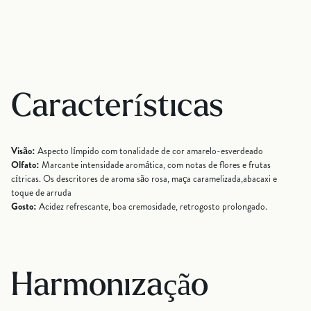
Características
Visão:
Aspecto límpido com tonalidade de cor amarelo-esverdeado
Olfato:
Marcante intensidade aromática, com notas de flores e frutas
cítricas. Os descritores de aroma são rosa, maça caramelizada,abacaxi e
toque de arruda
Gosto:
Acidez refrescante, boa cremosidade, retrogosto prolongado.
Harmonização