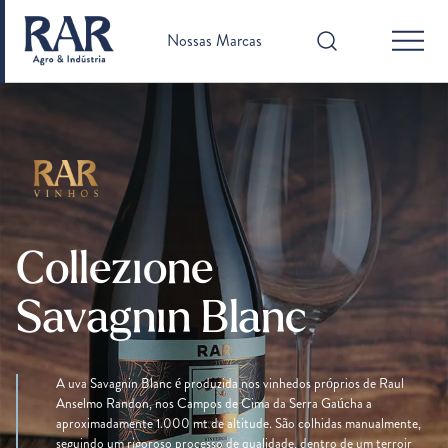
Nossas Marcas
Collezione
Savagnin Blanc
A uva Savagnin Blanc é produzida nos vinhedos próprios de Raul
Anselmo Randon, nos Campos de Cima da Serra Gaúcha a
aproximadamente 1.000 mt de altitude. São colhidas manualmente,
seguindo um rigoroso processo de qualidade, dentro de um terroir