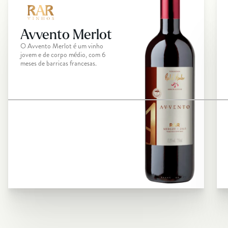
Avvento Merlot
O Avvento Merlot é um vinho
jovem e de corpo médio, com 6
meses de barricas francesas.