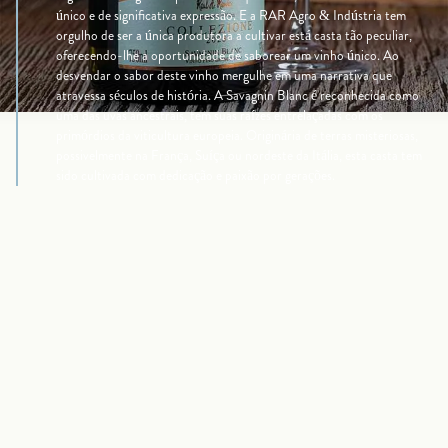
único e de significativa expressão. E a RAR Agro & Indústria tem
orgulho de ser a única produtora a cultivar está casta tão peculiar,
oferecendo-lhe a oportunidade de saborear um vinho único. Ao
desvendar o sabor deste vinho mergulhe em uma narrativa que
atravessa séculos de história. A Savagnin Blanc é reconhecida como
uma das uvas ancestrais, tem suas raízes entrelaçadas com os
primórdios da viticultura europeia. Originária de terras misteriosas,
possivelmente na França, Suíça ou nordeste da Itália, esta casta tem
sido cultivada com dedicação e paixão por gerações.