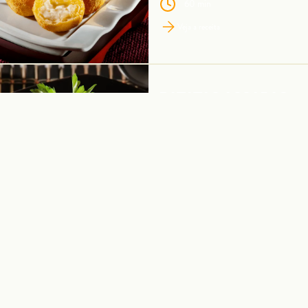
60 min
Veja a receita
BATATAS ASSADAS
AO GRAN
FORMAGGIO RAR
Rende 4 porções
45 min
Veja a receita
SPAGHETTI CACCIO
E PEPPE
Rende 4 porções