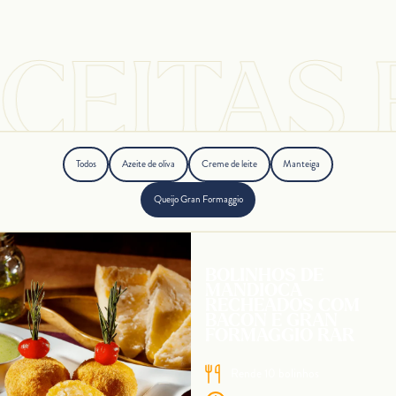
ECEITAS 
Todos
Azeite de oliva
Creme de leite
Manteiga
Queijo Gran Formaggio
BOLINHOS DE
MANDIOCA
RECHEADOS COM
BACON E GRAN
FORMAGGIO RAR
Rende 10 bolinhos