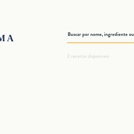
M A
2 receitas disponiveis